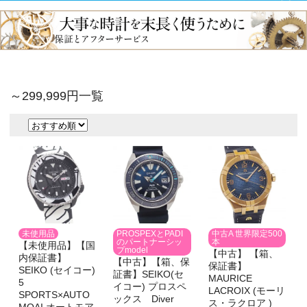
～299,999円一覧
PROSPEXとPADI
未使用品
中古A 世界限定500
のパートナーシッ
本
【未使用品】【国
プmodel
【中古】 【箱、
内保証書】
【中古】【箱、保
保証書】
SEIKO (セイコー)
証書】SEIKO(セ
MAURICE
5
イコー) プロスペ
LACROIX (モーリ
SPORTS×AUTO
ックス Diver
ス・ラクロア )