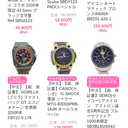
MOAI オートモア
Scuba SBDY123
アイコン オート
イ コラボ 1500本
PADIスペシャル
マティック ブロ
限定 42.5mm ブ
ンズAI6008-
定価：86,900円
ラック文字盤
BRZ01-420-1
58,000円
Ref.SBSA123
(税込)
250,000円
45,800円
(税込)
(税込)
中古AB
中古A 限定モデル
中古A アストロン5
500本限定
周年記念1500本限
【中古】【箱、保
定
【中古】【箱、保
証書】CASIO(カ
【中古】【箱、保
証書】 GORILLA
シオ) G-SHOCK
証書】SEIKO(セ
(ゴリラ) ファスト
電波 ソーラー
イコー) アストロ
バック GT エスピ
MTG-B3000PRB-
ン アストロン誕
オナージ 世界限
1AJR オーロラオ
生5周年記念 ブル
定500本
ーバル
ーサファイア
FBY22.0.178
1500本限定
定価：187,000円
定価：267,300円
SBXB145(8X42-
138,000円