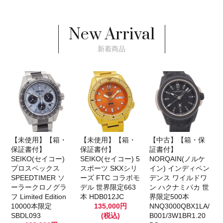
New Arrival
新着商品
【未使用】【箱・
【未使用】【箱・
【中古】【箱・保
保証書付】
保証書付】
証書付】
SEIKO(セイコー)
SEIKO(セイコー) 5
NORQAIN(ノルケ
プロスペックス
スポーツ SKXシリ
イン) インディペン
SPEEDTIMER ソ
ーズ FTC コラボモ
デンス ワイルドワ
ーラークロノグラ
デル 世界限定663
ン ハクナミパカ 世
フ Limited Edition
本 HDB012JC
界限定500本
10000本限定
135,000円
NNQ3000QBX1LA/
SBDL093
(税込)
B001/3W1BR1.20