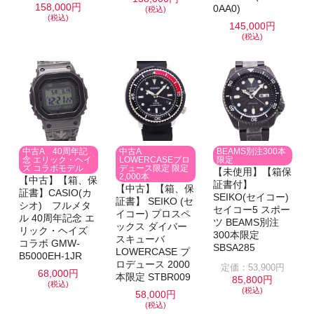
158,000円
0AA0)
(税込)
(税込)
145,000円
(税込)
中古A 40周年記
中古A
BEAMS別注300本
念 エリック・ヘイ
LOWERCASEプロ
限定
ズ コラボモデル
デュース限定 限定
【未使用】【箱保
2,000本
【中古】【箱、保
証書付】
【中古】【箱、保
証書】CASIO(カ
SEIKO(セイコー)
証書】 SEIKO (セ
シオ) フルメタ
セイコー5 スポー
イコー) プロスペ
ル 40周年記念 エ
ツ BEAMS別注
ックス ダイバー
リック・ヘイズ
300本限定
スキューバ
コラボ GMW-
SBSA285
LOWERCASE プ
B5000EH-1JR
ロデュース 2000
定価：53,900円
68,000円
本限定 STBR009
85,800円
(税込)
(税込)
58,000円
(税込)