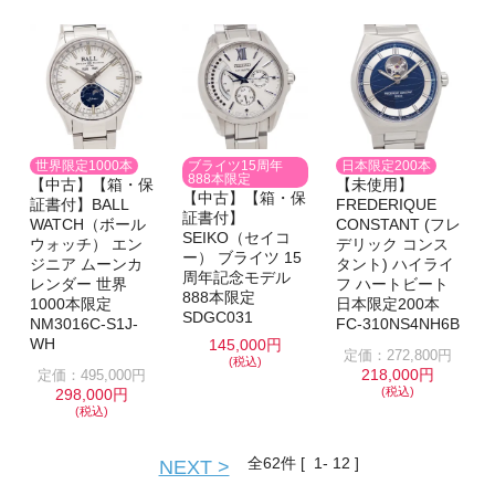
ブライツ15周年
世界限定1000本
日本限定200本
888本限定
【中古】【箱・保
【未使用】
【中古】【箱・保
証書付】BALL
FREDERIQUE
証書付】
WATCH（ボール
CONSTANT (フレ
SEIKO（セイコ
ウォッチ） エン
デリック コンス
ー） ブライツ 15
ジニア ムーンカ
タント) ハイライ
周年記念モデル
レンダー 世界
フ ハートビート
888本限定
1000本限定
日本限定200本
SDGC031
NM3016C-S1J-
FC-310NS4NH6B
WH
145,000円
定価：272,800円
(税込)
218,000円
定価：495,000円
(税込)
298,000円
(税込)
全
62
件 [ 1- 12 ]
NEXT >