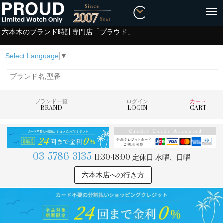
六本木のブランド時計専門店「プラウド」
Select Language
▼
ブランド一覧
ログイン
カート
BRAND
LOGIN
CART
03-5786-3135
11:30-18:00
定休日 水曜、日曜
六本木店への行き方