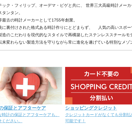
テック・フィリップ、オーデマ・ピゲと共に、 世界三大高級時計メー
スタンタン。
界最古の時計メーカーとして1755年創業。
統に裏付けされた格式ある時計作りにとどまらず、 人気の高いスポー
製造のこだわりを現代的なスタイルで再構築したステンレススチールモ
以来変わらない製造方法を守りながら常に進化を遂げている特別なメゾ
の保証とアフターケア
ショッピングクレジット
な時計の保証とアフターケアも、
クレジットカードがなくても分割払
せください。
可能です！