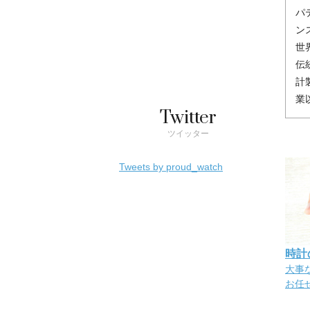
パ
ン
世
伝
計
業
Twitter
ツイッター
Tweets by proud_watch
時計
大事
お任