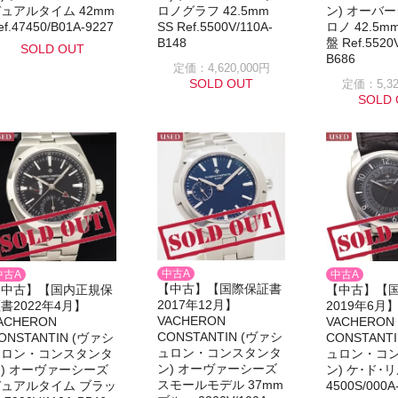
ロノグラフ 42.5mm
ン) オーバ
ュアルタイム 42mm
SS Ref.5500V/110A-
ロノ 42.5m
ef.47450/B01A-9227
B148
盤 Ref.5520
SOLD OUT
B686
定価：4,620,000円
SOLD OUT
定価：5,32
SOLD 
中古A
中古A
中古A
【中古】【国際保証書
【中古】【国内正規保
【中古】【
2017年12月】
書2022年4月】
2019年6月
VACHERON
ACHERON
VACHERON
CONSTANTIN (ヴァシ
ONSTANTIN (ヴァシ
CONSTANT
ュロン・コンスタンタ
ュロン・コンスタンタ
ュロン・コ
ン) オーヴァーシーズ
) オーヴァーシーズ
ン) ケ･ド･
スモールモデル 37mm
ュアルタイム ブラッ
4500S/000A