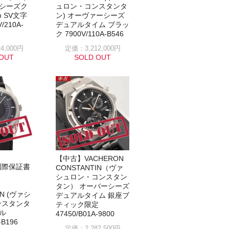
ーシーズク
ュロン・コンスタンタ
m SV文字
ン) オーヴァーシーズ
V/210A-
デュアルタイム ブラッ
ク 7900V/110A-B546
4,000円
定価：3,212,000円
OUT
SOLD OUT
【中古】VACHERON
国際保証書
CONSTANTIN（ヴァ
】
シュロン・コンスタン
タン） オーバーシーズ
IN (ヴァシ
デュアルタイム 銀座ブ
ンスタンタ
ティック限定
リル
47450/B01A-9800
-B196
定価：2,282,500円