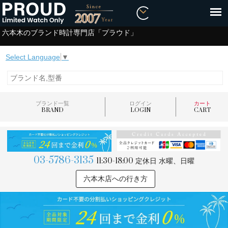
六本木のブランド時計専門店「プラウド」
Select Language
▼
ブランド一覧
ログイン
カート
BRAND
LOGIN
CART
03-5786-3135
11:30-18:00
定休日 水曜、日曜
六本木店への行き方