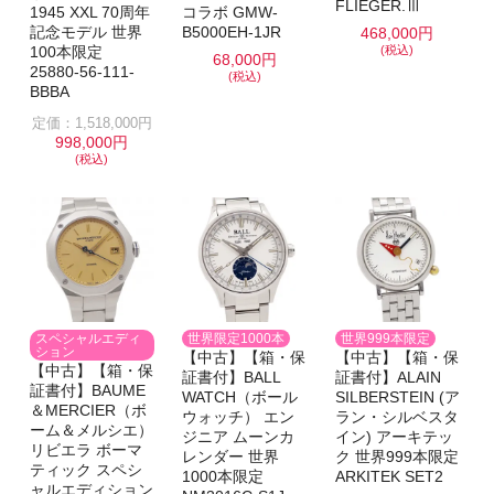
FLIEGER.Ⅲ
1945 XXL 70周年
コラボ GMW-
記念モデル 世界
B5000EH-1JR
468,000円
100本限定
(税込)
68,000円
25880-56-111-
(税込)
BBBA
定価：1,518,000円
998,000円
(税込)
スペシャルエディ
世界限定1000本
世界999本限定
ション
【中古】【箱・保
【中古】【箱・保
【中古】【箱・保
証書付】BALL
証書付】ALAIN
証書付】BAUME
WATCH（ボール
SILBERSTEIN (ア
＆MERCIER（ボ
ウォッチ） エン
ラン・シルベスタ
ーム＆メルシエ）
ジニア ムーンカ
イン) アーキテッ
リビエラ ボーマ
レンダー 世界
ク 世界999本限定
ティック スペシ
1000本限定
ARKITEK SET2
ャルエディション