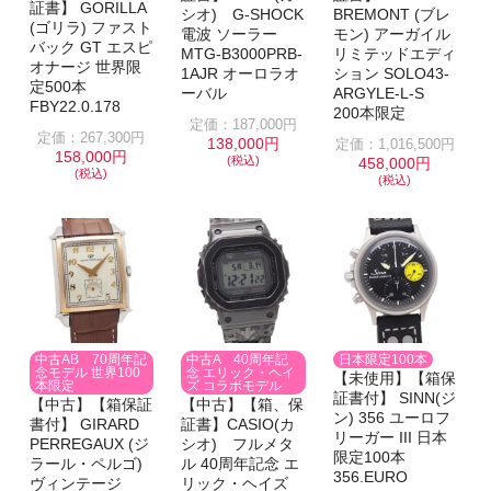
証書】 GORILLA
シオ) G-SHOCK
BREMONT (ブレ
(ゴリラ) ファスト
電波 ソーラー
モン) アーガイル
バック GT エスピ
MTG-B3000PRB-
リミテッドエディ
オナージ 世界限
1AJR オーロラオ
ション SOLO43-
定500本
ーバル
ARGYLE-L-S
FBY22.0.178
200本限定
定価：187,000円
定価：267,300円
138,000円
定価：1,016,500円
158,000円
(税込)
458,000円
(税込)
(税込)
中古AB 70周年記
中古A 40周年記
日本限定100本
念モデル 世界100
念 エリック・ヘイ
【未使用】【箱保
本限定
ズ コラボモデル
証書付】 SINN(ジ
【中古】【箱保証
【中古】【箱、保
ン) 356 ユーロフ
書付】 GIRARD
証書】CASIO(カ
リーガー III 日本
PERREGAUX (ジ
シオ) フルメタ
限定100本
ラール・ペルゴ)
ル 40周年記念 エ
356.EURO
ヴィンテージ
リック・ヘイズ