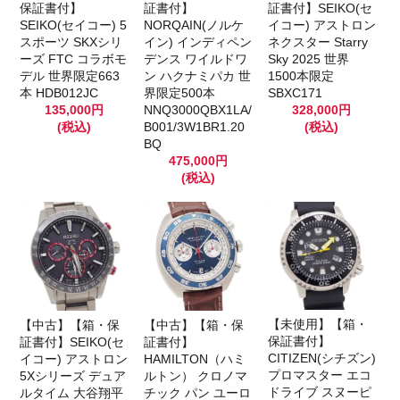
保証書付】
証書付】
証書付】SEIKO(セ
SEIKO(セイコー) 5
NORQAIN(ノルケ
イコー) アストロン
スポーツ SKXシリ
イン) インディペン
ネクスター Starry
ーズ FTC コラボモ
デンス ワイルドワ
Sky 2025 世界
デル 世界限定663
ン ハクナミパカ 世
1500本限定
本 HDB012JC
界限定500本
SBXC171
135,000円
NNQ3000QBX1LA/
328,000円
(税込)
B001/3W1BR1.20
(税込)
BQ
475,000円
(税込)
【未使用】【箱・
【中古】【箱・保
【中古】【箱・保
保証書付】
証書付】SEIKO(セ
証書付】
CITIZEN(シチズン)
イコー) アストロン
HAMILTON（ハミ
プロマスター エコ
5Xシリーズ デュア
ルトン） クロノマ
ドライブ スヌーピ
ルタイム 大谷翔平
チック パン ユーロ