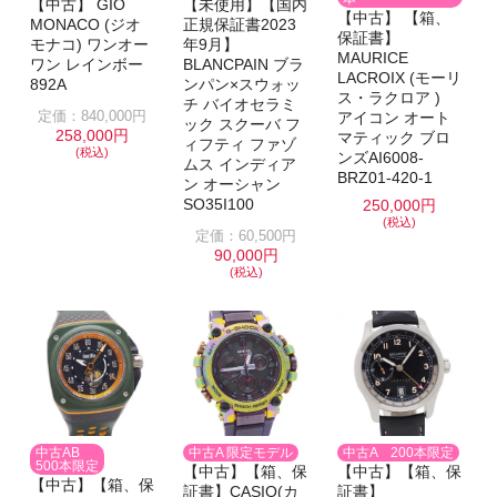
【中古】 GIO
【未使用】【国内
【中古】 【箱、
MONACO (ジオ
正規保証書2023
保証書】
モナコ) ワンオー
年9月】
MAURICE
ワン レインボー
BLANCPAIN ブラ
LACROIX (モーリ
892A
ンパン×スウォッ
ス・ラクロア )
チ バイオセラミ
定価：840,000円
アイコン オート
ック スクーバ フ
258,000円
マティック ブロ
ィフティ ファゾ
(税込)
ンズAI6008-
ムス インディア
BRZ01-420-1
ン オーシャン
SO35I100
250,000円
(税込)
定価：60,500円
90,000円
(税込)
中古AB
中古A 限定モデル
中古A 200本限定
500本限定
【中古】【箱、保
【中古】【箱、保
【中古】【箱、保
証書】CASIO(カ
証書】