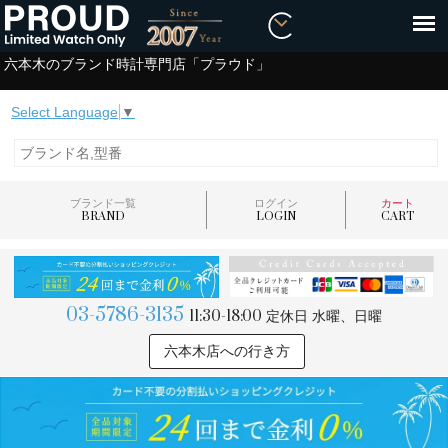
六本木のブランド時計専門店「プラウド」
Select Language
▼
ブランド一覧
ログイン
カート
BRAND
LOGIN
CART
03-5786-3135
11:30-18:00
定休日 水曜、日曜
六本木店への行き方