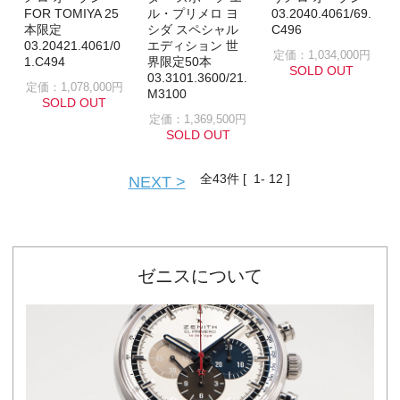
FOR TOMIYA 25
ル・プリメロ ヨ
03.2040.4061/69.
本限定
シダ スペシャル
C496
03.20421.4061/0
エディション 世
定価：1,034,000円
1.C494
界限定50本
SOLD OUT
03.3101.3600/21.
定価：1,078,000円
M3100
SOLD OUT
定価：1,369,500円
SOLD OUT
全
43
件 [ 1- 12 ]
NEXT >
ゼニスについて