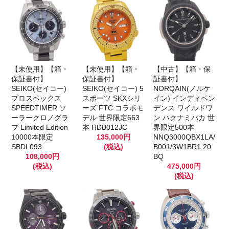
【未使用】【箱・
【未使用】【箱・
【中古】【箱・保
保証書付】
保証書付】
証書付】
SEIKO(セイコー)
SEIKO(セイコー) 5
NORQAIN(ノルケ
プロスペックス
スポーツ SKXシリ
イン) インディペン
SPEEDTIMER ソ
ーズ FTC コラボモ
デンス ワイルドワ
ーラークロノグラ
デル 世界限定663
ン ハクナミパカ 世
フ Limited Edition
本 HDB012JC
界限定500本
10000本限定
135,000円
NNQ3000QBX1LA/
SBDL093
(税込)
B001/3W1BR1.20
108,000円
BQ
(税込)
475,000円
(税込)