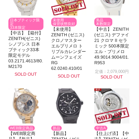
日本ブティック限
未使用
美品
定
保管状態良好
本数限定
33本限定
【未使用】
【中古】 ZENITH
【中古】【箱付】
ZENITH (ゼニス)
(ゼニス) デファイ
ZENITH(ゼニス)
クロノマスター
21 クロマ II セラ
シノプシス 日本
エルプリメロ ト
ミック 500本限定
ブティック33本
リプルカレンダー
エル・プリメロ
限定モデル
ムーンフェイズ
49.9014.9004/01.
03.2171.4613/80.
RG
R953
M2170
62.0240.410/01
定価：2,079,000円
SOLD OUT
SOLD OUT
SOLD OUT
WEB限定商品
新品
中古A
【WEB限定商
【新品】
【仕上げ済】【中