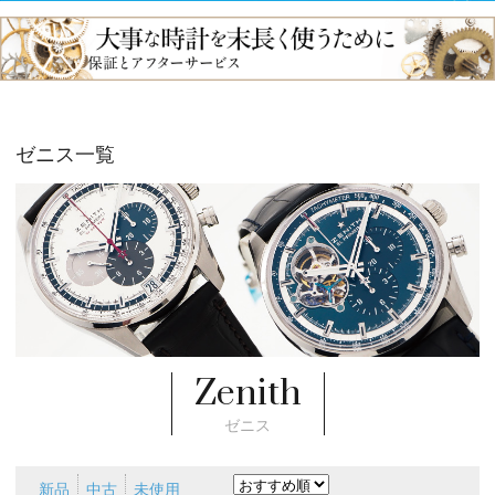
ゼニス一覧
Zenith
ゼニス
新品
中古
未使用