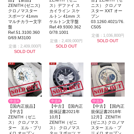
品】【新品】
ZENITH（ゼニ
古】ZENITH（ゼ
ZENITH (ゼニス)
ス）デファイ ス
ニス） クロノマ
クロノマスター
カイライン スケ
スター XXT オー
スポーツ 41mm
ルトン 41mm ス
プン
マルチカラー文字
ケルトン文字盤
03.1260.4021/76.
盤
Ref.49.9300.362
C505
Ref.51.3100.360
0/78.1001
定価：1,036,800円
0/69.M3100
SOLD OUT
定価：2,409,000円
SOLD OUT
定価：2,409,000円
SOLD OUT
中古A
中古A
中古A
【国内正規品】
【中古】【国内正
【中古】【国内正
【中古】
規保証書2021年
規保証書2018年
ZENITH（ゼニ
10月】
12月】 ZENITH
ス） クロノマス
ZENITH（ゼニ
(ゼニス) クロノマ
ター エル・プリ
ス） クロノマス
スター エル・プ
メロ オープン
ター スポーツ エ
リメロ オープン