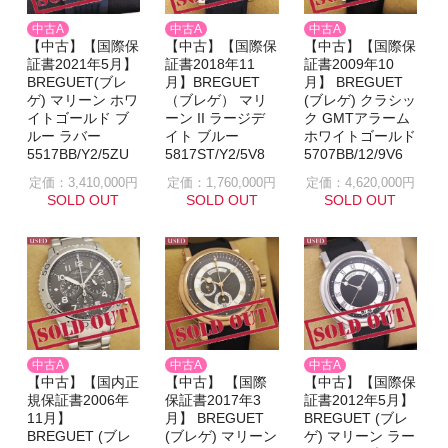
中古A
中古A
中古A
【中古】【国際保
【中古】【国際保
【中古】【国際保
証書2021年5月】
証書2018年11
証書2009年10
BREGUET(ブレ
月】BREGUET
月】 BREGUET
ゲ) マリーン ホワ
（ブレゲ） マリ
(ブレゲ) クラシッ
イトゴールド ブ
ーン II ラージデ
ク GMTアラーム
ルー ラバー
イト ブルー
ホワイトゴールド
5517BB/Y2/5ZU
5817ST/Y2/5V8
5707BB/12/9V6
定価：3,410,000円
定価：1,760,000円
定価：4,620,000円
SOLD OUT
SOLD OUT
SOLD OUT
中古A
中古A
中古A
【中古】【国内正
【中古】 【国際
【中古】【国際保
規保証書2006年
保証書2017年3
証書2012年5月】
11月】
月】 BREGUET
BREGUET (ブレ
BREGUET (ブレ
(ブレゲ) マリーン
ゲ) マリーン ラー