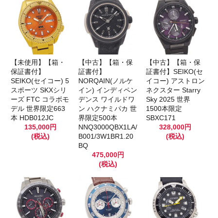
【未使用】【箱・
【中古】【箱・保
【中古】【箱・保
保証書付】
証書付】
証書付】SEIKO(セ
SEIKO(セイコー) 5
NORQAIN(ノルケ
イコー) アストロン
スポーツ SKXシリ
イン) インディペン
ネクスター Starry
ーズ FTC コラボモ
デンス ワイルドワ
Sky 2025 世界
デル 世界限定663
ン ハクナミパカ 世
1500本限定
本 HDB012JC
界限定500本
SBXC171
135,000円
NNQ3000QBX1LA/
328,000円
(税込)
B001/3W1BR1.20
(税込)
BQ
475,000円
(税込)