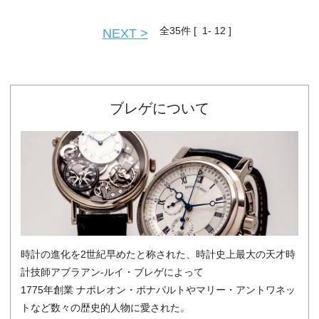
全
35
件 [ 1- 12 ]
NEXT >
ブレゲについて
時計の進化を2世紀早めたと称された、時計史上最大の天才時
計技師アブラアン-ルイ・ブレゲによって
1775年創業 ナポレオン・ポナパルトやマリー・アントワネッ
トなど数々の歴史的人物に愛された。