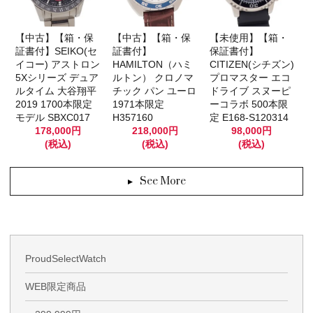
【未使用】【箱・
【中古】【箱・保
【中古】【箱・保
保証書付】
証書付】SEIKO(セ
証書付】
CITIZEN(シチズン)
イコー) アストロン
HAMILTON（ハミ
プロマスター エコ
5Xシリーズ デュア
ルトン） クロノマ
ドライブ スヌーピ
ルタイム 大谷翔平
チック パン ユーロ
ーコラボ 500本限
2019 1700本限定
1971本限定
定 E168-S120314
モデル SBXC017
H357160
98,000円
178,000円
218,000円
(税込)
(税込)
(税込)
See More
ProudSelectWatch
WEB限定商品