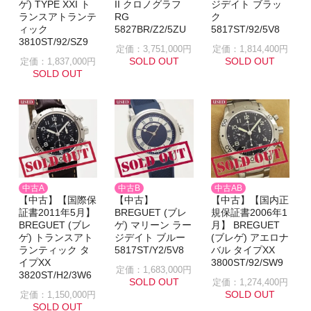
ゲ) TYPE XXI ト
II クロノグラフ
ジデイト ブラッ
ランスアトランテ
RG
ク
ィック
5827BR/Z2/5ZU
5817ST/92/5V8
3810ST/92/SZ9
定価：3,751,000円
定価：1,814,400円
SOLD OUT
SOLD OUT
定価：1,837,000円
SOLD OUT
中古B
中古A
中古AB
【中古】
【中古】【国際保
【中古】【国内正
BREGUET (ブレ
証書2011年5月】
規保証書2006年1
ゲ) マリーン ラー
BREGUET (ブレ
月】 BREGUET
ジデイト ブルー
ゲ) トランスアト
(ブレゲ) アエロナ
5817ST/Y2/5V8
ランティック タ
バル タイプXX
イプXX
3800ST/92/SW9
定価：1,683,000円
3820ST/H2/3W6
SOLD OUT
定価：1,274,400円
SOLD OUT
定価：1,150,000円
SOLD OUT