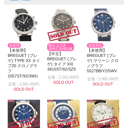
未使用
軽仕上げ済
未使用品
国内正規保証書
【未使用】
【未使用】
【中古】
BREGUET (ブレ
BREGUET (ブレ
BREGUET (ブレ
ゲ) TYPE XX タイ
ゲ) マリーン クロ
ゲ) タイプ XXI
プ20 クロノグラ
ノグラフ
3810ST/92/SZ9
フ
5527BB/Y2/5WV
2057ST/92/3WU
定価：2,255,000円
定価：5,995,000円
SOLD OUT
SOLD OUT
定価：2,882,000円
SOLD OUT