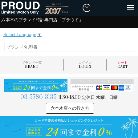
六本木のブランド時計専門店「プラウド」
Select Language
▼
ブランド一覧
ログイン
カート
BRAND
LOGIN
CART
03-5786-3135
11:30-18:00
定休日 水曜、日曜
六本木店への行き方