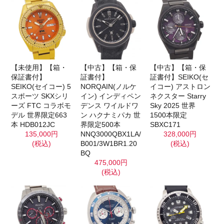
【未使用】【箱・
【中古】【箱・保
【中古】【箱・保
保証書付】
証書付】
証書付】SEIKO(セ
SEIKO(セイコー) 5
NORQAIN(ノルケ
イコー) アストロン
スポーツ SKXシリ
イン) インディペン
ネクスター Starry
ーズ FTC コラボモ
デンス ワイルドワ
Sky 2025 世界
デル 世界限定663
ン ハクナミパカ 世
1500本限定
本 HDB012JC
界限定500本
SBXC171
135,000円
NNQ3000QBX1LA/
328,000円
(税込)
B001/3W1BR1.20
(税込)
BQ
475,000円
(税込)