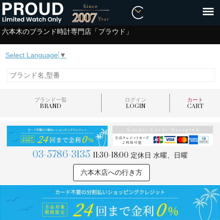
六本木のブランド時計専門店「プラウド」
Select Language
▼
ブランド一覧
ログイン
カート
BRAND
LOGIN
CART
03-5786-3135
11:30-18:00
定休日 水曜、日曜
六本木店への行き方