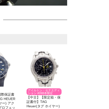
アイルトン・セナエディ
ション 4098本限定
国際保証書
【中古】【限定箱・保
G HEUER
証書付】TAG
ヤー) アク
Heuer(タグ ホイヤー)
プロフェッ