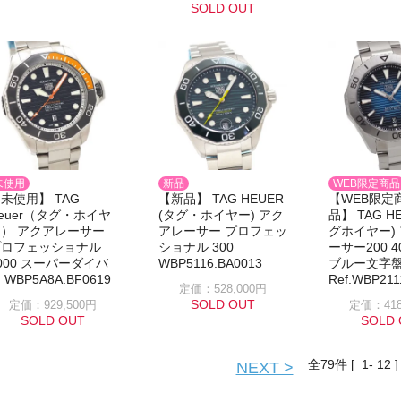
SOLD OUT
未使用
新品
WEB限定商品
未使用】 TAG
【新品】 TAG HEUER
【WEB限定
euer（タグ・ホイヤ
(タグ・ホイヤー) アク
品】 TAG HE
） アクアレーサー
アレーサー プロフェッ
グホイヤー)
プロフェッショナル
ショナル 300
ーサー200 4
000 スーパーダイバ
WBP5116.BA0013
ブルー文字
 WBP5A8A.BF0619
Ref.WBP211
定価：528,000円
SOLD OUT
定価：929,500円
定価：418
SOLD OUT
SOLD 
全
79
件 [ 1- 12 ]
NEXT >