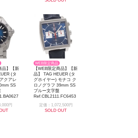
WEB限定商品
商品】【新
【WEB限定商品】【新
UER (タ
品】 TAG HEUER (タ
 アクアレ
グホイヤー) モナコ ク
0mm SS
ロノグラフ 39mm SS
盤
ブルー文字盤
1.BA0627
Ref.CBL2111.FC6453
,000円
定価：1,072,500円
OUT
SOLD OUT