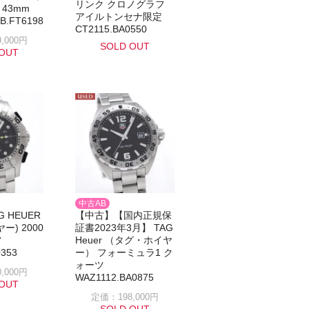
リンク クロノグラフ
 43mm
アイルトンセナ限定
B.FT6198
CT2115.BA0550
,000円
SOLD OUT
OUT
中古AB
 HEUER
【中古】【国内正規保
ー) 2000
証書2023年3月】 TAG
フ
Heuer （タグ・ホイヤ
0353
ー） フォーミュラ1 ク
ォーツ
,000円
WAZ1112.BA0875
OUT
定価：198,000円
SOLD OUT