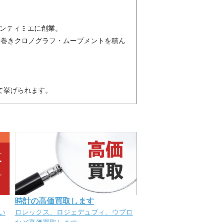
サンティミエに創業。
自動巻きクロノグラフ・ムーブメントを積ん
。
て挙げられます。
時計の高価買取します
ロレックス、ロジェデュブィ、ウブロ
い