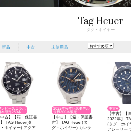
Tag Heuer
タグ・ホイヤー
新品
中古
未使用品
ワンピースコラボ
2022年寅年記念モデル
中古A
日本限定250本
世界300本限定
【中古】【
【中古】【箱・保証書
【中古】【箱・保証書
2022年】 TA
】 TAG Heuer(タ
付】 TAG Heuer(タ
(タグ・ホイ
・ホイヤー) アクア
グ・ホイヤー) カレラ
アレーサー 