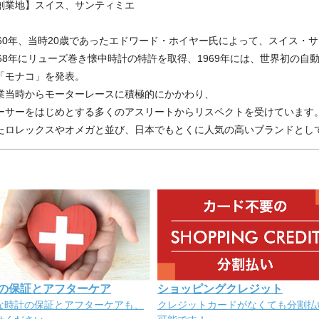
創業地】スイス、サンティミエ
860年、当時20歳であったエドワード・ホイヤー氏によって、スイス・
868年にリューズ巻き懐中時計の特許を取得、1969年には、世界初の
「モナコ」を発表。
業当時からモーターレースに積極的にかかわり、
ーサーをはじめとする多くのアスリートからリスペクトを受けています
たロレックスやオメガと並び、日本でもとくに人気の高いブランドとし
の保証とアフターケア
ショッピングクレジット
な時計の保証とアフターケアも、
クレジットカードがなくても分割払