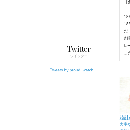
【
1
1
だ
創
レ
Twitter
ま
ツイッター
Tweets by proud_watch
時計
大事