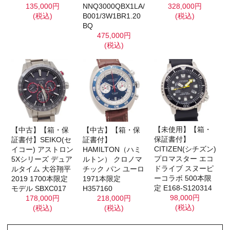
135,000円
NNQ3000QBX1LA/
328,000円
(税込)
B001/3W1BR1.20
(税込)
BQ
475,000円
(税込)
【未使用】【箱・
【中古】【箱・保
【中古】【箱・保
保証書付】
証書付】SEIKO(セ
証書付】
CITIZEN(シチズン)
イコー) アストロン
HAMILTON（ハミ
プロマスター エコ
5Xシリーズ デュア
ルトン） クロノマ
ドライブ スヌーピ
ルタイム 大谷翔平
チック パン ユーロ
ーコラボ 500本限
2019 1700本限定
1971本限定
定 E168-S120314
モデル SBXC017
H357160
98,000円
178,000円
218,000円
(税込)
(税込)
(税込)