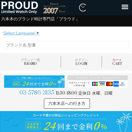
六本木のブランド時計専門店「プラウド」
Select Language
▼
ブランド一覧
ログイン
カート
BRAND
LOGIN
CART
03-5786-3135
11:30-18:00
定休日 水曜、日曜
六本木店への行き方