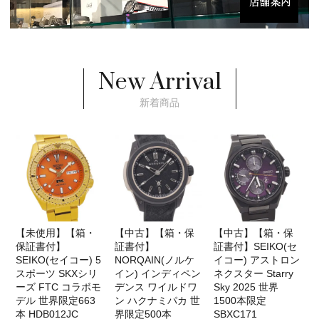
New Arrival
新着商品
【未使用】【箱・
【中古】【箱・保
【中古】【箱・保
保証書付】
証書付】
証書付】SEIKO(セ
SEIKO(セイコー) 5
NORQAIN(ノルケ
イコー) アストロン
スポーツ SKXシリ
イン) インディペン
ネクスター Starry
ーズ FTC コラボモ
デンス ワイルドワ
Sky 2025 世界
デル 世界限定663
ン ハクナミパカ 世
1500本限定
本 HDB012JC
界限定500本
SBXC171