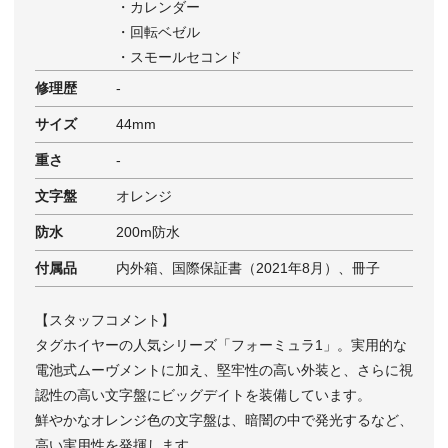
・カレンダー
・回転ベゼル
・スモールセコンド
修理歴
-
サイズ
44mm
重さ
-
文字盤
オレンジ
防水
200m防水
付属品
内外箱、国際保証書（2021年8月）、冊子
【スタッフコメント】
タグホイヤーの人気シリーズ「フォーミュラ1」。実用的な
電池式ムーヴメントに加え、堅牢性の高い外装と、さらに視
認性の高い文字盤にビッグデイトを装備しています。
鮮やかなオレンジ色の文字盤は、暗闇の中で発光するなど、
高い実用性を発揮します。