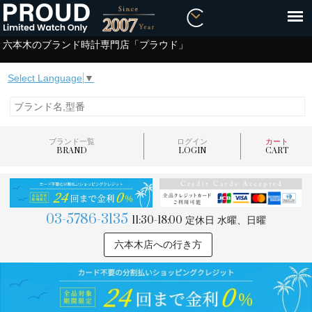
六本木のブランド時計専門店「プラウド」
Select Language
▼
ブランド一覧
ログイン
カート
BRAND
LOGIN
CART
03-5786-3135
11:30-18:00
定休日 水曜、日曜
六本木店への行き方