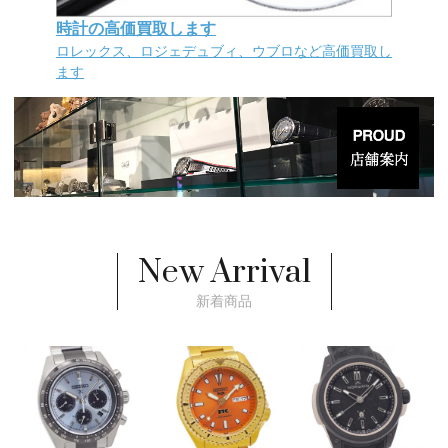
時計の高価買取します
ロレックス、ロジェデュブィ、ウブロなど高価買取し
ます
New Arrival
新着商品