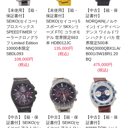
【未使用】【箱・
【未使用】【箱・
【中古】【箱・保
保証書付】
保証書付】
証書付】
SEIKO(セイコー)
SEIKO(セイコー) 5
NORQAIN(ノルケ
プロスペックス
スポーツ SKXシリ
イン) インディペン
SPEEDTIMER ソ
ーズ FTC コラボモ
デンス ワイルドワ
ーラークロノグラ
デル 世界限定663
ン ハクナミパカ 世
フ Limited Edition
本 HDB012JC
界限定500本
10000本限定
135,000円
NNQ3000QBX1LA/
SBDL093
(税込)
B001/3W1BR1.20
108,000円
BQ
(税込)
475,000円
(税込)
【中古】【箱・保
【中古】【箱・保
【中古】【箱・保
証書付】SEIKO(セ
証書付】SEIKO(セ
証書付】
イコー) アストロン