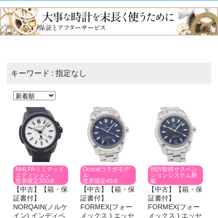
キーワード : 指定なし
NHLPAリミテッド
Ocaratコラボモデ
特許取得サスペン
エディション
ル
ションシステム搭
世界限定300本
世界限定45本
載
【中古】【箱・保
【中古】【箱・保
【中古】【箱・保
証書付】
証書付】
証書付】
NORQAIN(ノルケ
FORMEX(フォー
FORMEX(フォー
イン) インディペ
メックス ) エッセ
メックス ) エッセ