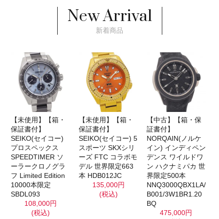
New Arrival
新着商品
【未使用】【箱・
【未使用】【箱・
【中古】【箱・保
保証書付】
保証書付】
証書付】
SEIKO(セイコー)
SEIKO(セイコー) 5
NORQAIN(ノルケ
プロスペックス
スポーツ SKXシリ
イン) インディペン
SPEEDTIMER ソ
ーズ FTC コラボモ
デンス ワイルドワ
ーラークロノグラ
デル 世界限定663
ン ハクナミパカ 世
フ Limited Edition
本 HDB012JC
界限定500本
10000本限定
135,000円
NNQ3000QBX1LA/
SBDL093
(税込)
B001/3W1BR1.20
108,000円
BQ
(税込)
475,000円