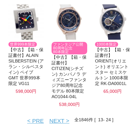
世界999本限定
ファンタジア公開
1000本限定
80周年記念
【中古】【箱・保
【中古】【箱・保
80本限定
証書付】ALAIN
証書付】
【中古】【箱・保
SILBERSTEIN (ア
ORIENT(オリエ
証書付】
ラン・シルベスタ
ント) オリエント
CITIZEN(シチズ
イン) ペイブ
スター セミスケ
ン) カンパノラ デ
GMT 世界999本
ルトン 1000本限
ィズニーファンタ
限定 VG11
定 RK-DA0001L
ジア80周年記念
モデル 80本限定
598,000円
65,000円
AO1044-04L
538,000円
全
1846
件 [ 13- 24 ]
< PRE
NEXT >