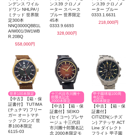
ンデンス ワイル
ンス39 クロノメ
ンス39 クロノメ
ドワン NHLPAリ
ーター スペース
ーター ブルー
ミテッド 世界限
ブルー 世界限定
0333.1.6631
定300本
45本
218,000円
NNQ3000QBB1L
0333.9.6693
A/W001/3W1WB
328,000円
R.20BQ
558,000円
十三代目市川團十
世界100本限定
甲子園球場100周
郎襲名記念
年記念
【中古】【箱・保
2000本限定
400本限定
証書付】 TUTIMA
【中古】【箱・保
【中古】【箱・保
(チュチマ) フリー
証書付】SEIKO
証書付】
ガー オートマチ
(セイコー) プレサ
CITIZEN(シチズ
ック ブロンズ 世
ージュ 十三代目
ン) アテッサ ACT
界100本限定
市川團十郎襲名記
Line ダイレクト
6115-03
念 2000本限定モ
フライト 甲子園