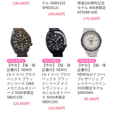
デル SARX101
球場100周年記念
238,000円
SPB331J1
モデル 400本限定
AT8288-60E
138,000円
175,000円
5500本限定
4500本限定
1964本限定
【中古】【箱・保
【中古】【箱・保
【中古】【箱・保
証書付】SEIKO
証書付】SEIKO
証書付】
(セイコー) プロス
(セイコー) プロス
SEIKO(セイコー)
ペックス ブラッ
ペックス ブラッ
プレザージュ プ
クシリーズ 1968
クシリーズ ナイ
レステージライン
メカニカルダイバ
トヴィジョン メ
2020限定モデル
ーズ 5500本限定
カニカルダイバー
SARX069
SBDC155
ズ 4500本限定
95,000円
SBDC183
125,000円
115,000円