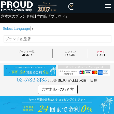
六本木のブランド時計専門店「プラウド」
Select Language
▼
ブランド一覧
ログイン
カート
BRAND
LOGIN
CART
03-5786-3135
11:30-18:00
定休日 水曜、日曜
六本木店への行き方