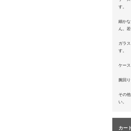
す。
細かな
ん。若
ガラス
す。
ケース
腕回り
その他
い。
カー