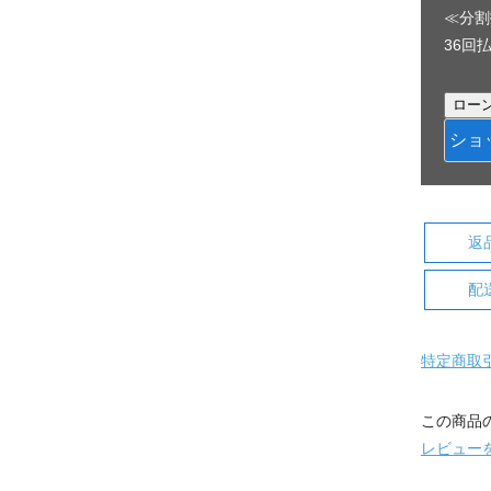
≪分割
36回払
ショ
返
配
特定商取
この商品
レビュー