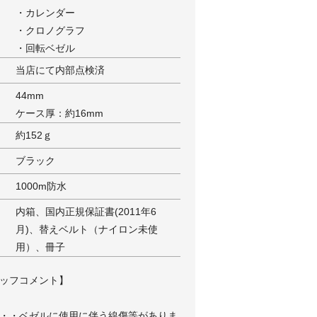
・カレンダー
・クロノグラフ
・回転ベゼル
当店にて内部点検済
44mm
ケース厚：約16mm
約152ｇ
ブラック
1000m防水
内箱、国内正規保証書(2011年6
月)、替えベルト（ナイロン未使
用）、冊子
ッフコメント】
・・ベゼルに使用に伴う線傷等がありま