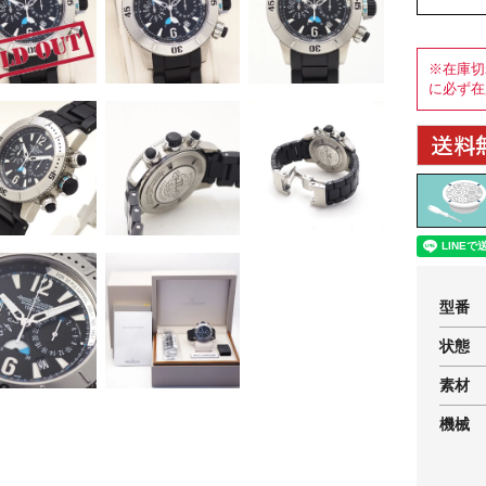
※在庫切
に必ず在
型番
状態
素材
機械