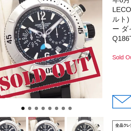
LEC
ルト
ー 
Q186T
Sold O