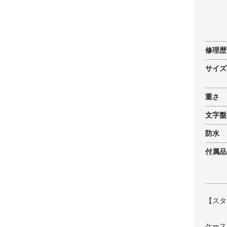
修理歴
サイズ
重さ
文字盤
防水
付属品
【スタ
ケース