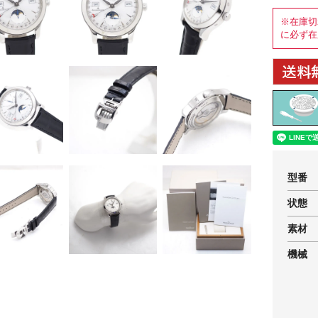
※在庫切
に必ず在
型番
状態
素材
機械