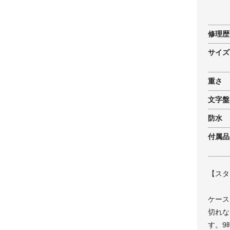
修理歴
サイズ
重さ
文字盤
防水
付属品
【スタ
ケース
切れな
す。9