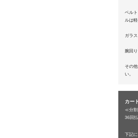
ベルト
ルは軽
ガラス
腕回り
その他
い。
カー
≪分割
36回払
下記に