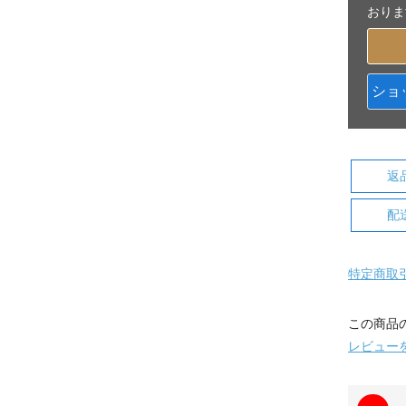
おりま
ショ
返
配
特定商取
この商品
レビュー