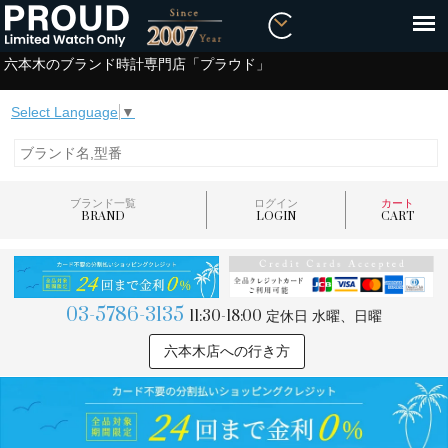
六本木のブランド時計専門店「プラウド」
Select Language
▼
ブランド一覧
ログイン
カート
BRAND
LOGIN
CART
03-5786-3135
11:30-18:00
定休日 水曜、日曜
六本木店への行き方