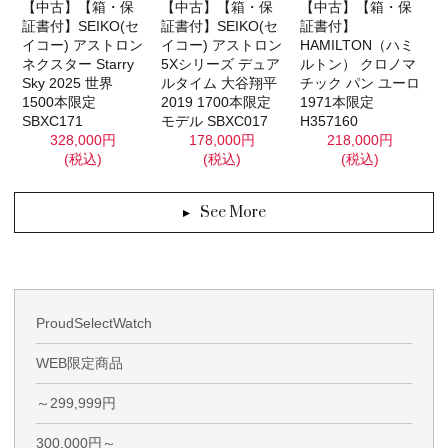
【中古】【箱・保
【中古】【箱・保
【中古】【箱・保
証書付】SEIKO(セ
証書付】SEIKO(セ
証書付】
イコー) アストロン
イコー) アストロン
HAMILTON（ハミ
ネクスター Starry
5Xシリーズ デュア
ルトン） クロノマ
Sky 2025 世界
ルタイム 大谷翔平
チック パン ユーロ
1500本限定
2019 1700本限定
1971本限定
SBXC171
モデル SBXC017
H357160
328,000円
178,000円
218,000円
(税込)
(税込)
(税込)
See More
ProudSelectWatch
WEB限定商品
～299,999円
300,000円～