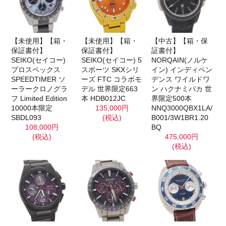
【未使用】【箱・
【未使用】【箱・
【中古】【箱・保
保証書付】
保証書付】
証書付】
SEIKO(セイコー)
SEIKO(セイコー) 5
NORQAIN(ノルケ
プロスペックス
スポーツ SKXシリ
イン) インディペン
SPEEDTIMER ソ
ーズ FTC コラボモ
デンス ワイルドワ
ーラークロノグラ
デル 世界限定663
ン ハクナミパカ 世
フ Limited Edition
本 HDB012JC
界限定500本
10000本限定
135,000円
NNQ3000QBX1LA/
SBDL093
(税込)
B001/3W1BR1.20
108,000円
BQ
(税込)
475,000円
(税込)