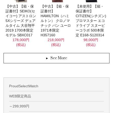
【未使用】【箱・
【中古】【箱・保
【中古】【箱・保
保証書付】
証書付】SEIKO(セ
証書付】
CITIZEN(シチズン)
イコー) アストロン
HAMILTON（ハミ
プロマスター エコ
5Xシリーズ デュア
ルトン） クロノマ
ドライブ スヌーピ
ルタイム 大谷翔平
チック パン ユーロ
ーコラボ 500本限
2019 1700本限定
1971本限定
定 E168-S120314
モデル SBXC017
H357160
98,000円
178,000円
218,000円
(税込)
(税込)
(税込)
See More
ProudSelectWatch
WEB限定商品
～299,999円