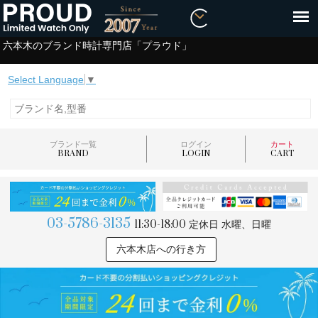
六本木のブランド時計専門店「プラウド」
Select Language
▼
ブランド一覧
ログイン
カート
BRAND
LOGIN
CART
03-5786-3135
11:30-18:00
定休日 水曜、日曜
六本木店への行き方