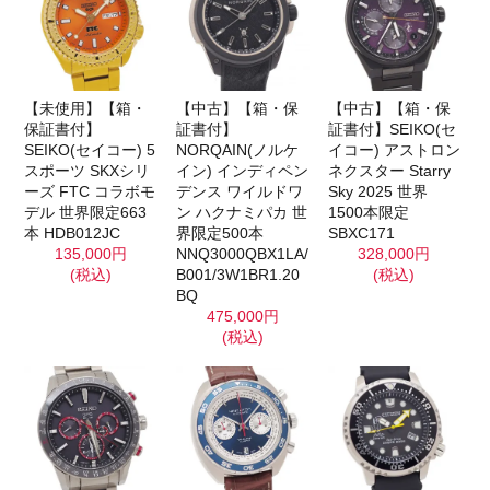
【未使用】【箱・
【中古】【箱・保
【中古】【箱・保
保証書付】
証書付】
証書付】SEIKO(セ
SEIKO(セイコー) 5
NORQAIN(ノルケ
イコー) アストロン
スポーツ SKXシリ
イン) インディペン
ネクスター Starry
ーズ FTC コラボモ
デンス ワイルドワ
Sky 2025 世界
デル 世界限定663
ン ハクナミパカ 世
1500本限定
本 HDB012JC
界限定500本
SBXC171
135,000円
NNQ3000QBX1LA/
328,000円
(税込)
B001/3W1BR1.20
(税込)
BQ
475,000円
(税込)