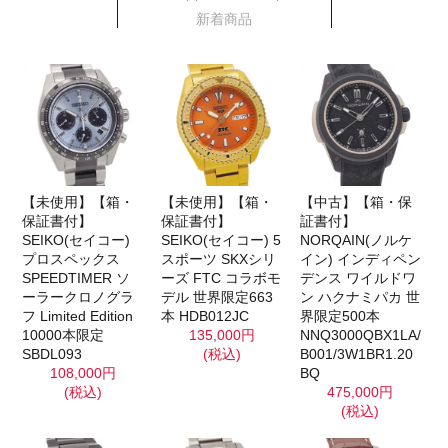
新着商品
【未使用】【箱・
【未使用】【箱・
【中古】【箱・保
保証書付】
保証書付】
証書付】
SEIKO(セイコー)
SEIKO(セイコー) 5
NORQAIN(ノルケ
プロスペックス
スポーツ SKXシリ
イン) インディペン
SPEEDTIMER ソ
ーズ FTC コラボモ
デンス ワイルドワ
ーラークロノグラ
デル 世界限定663
ン ハクナミパカ 世
フ Limited Edition
本 HDB012JC
界限定500本
10000本限定
135,000円
NNQ3000QBX1LA/
SBDL093
(税込)
B001/3W1BR1.20
108,000円
BQ
(税込)
475,000円
(税込)