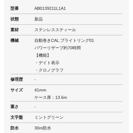
型番
AB0139211L1A1
状態
新品
素材
ステンレススティール
機械
自動巻きCAL.ブライトリング01
パワーリザーブ約70時間
【機能】
・デイト表示
・クロノグラフ
修理歴
-
サイズ
41mm
ケース厚：13.6m
重さ
-
文字盤
ミントグリーン
防水
30m防水