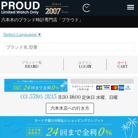
六本木のブランド時計専門店「プラウド」
Select Language
▼
ブランド一覧
ログイン
カート
BRAND
LOGIN
CART
03-5786-3135
11:30-18:00
定休日 水曜、日曜
六本木店への行き方