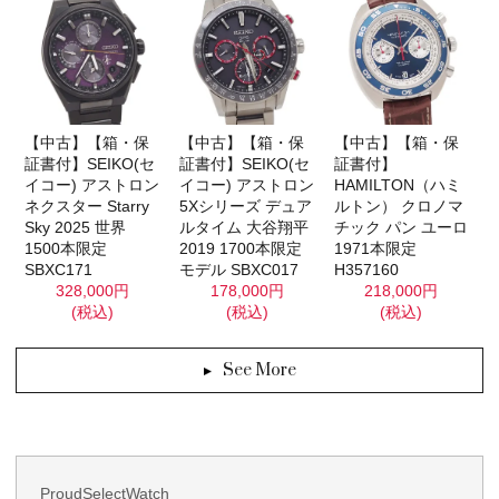
【中古】【箱・保
【中古】【箱・保
【中古】【箱・保
証書付】SEIKO(セ
証書付】SEIKO(セ
証書付】
イコー) アストロン
イコー) アストロン
HAMILTON（ハミ
ネクスター Starry
5Xシリーズ デュア
ルトン） クロノマ
Sky 2025 世界
ルタイム 大谷翔平
チック パン ユーロ
1500本限定
2019 1700本限定
1971本限定
SBXC171
モデル SBXC017
H357160
328,000円
178,000円
218,000円
(税込)
(税込)
(税込)
See More
ProudSelectWatch