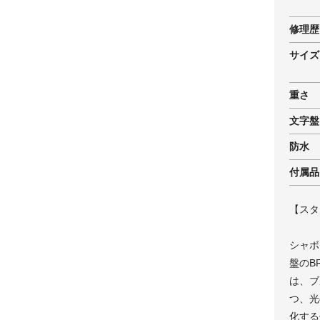
修理歴
サイズ
重さ
文字盤
防水
付属品
【スタ
シャボ
盤のB
は、ブ
つ、光
化する