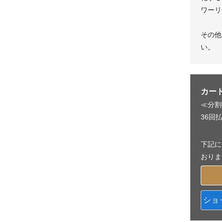
ワーリ
その他
い。
カー
≪分割
36回払
下記に
おりま
ショ