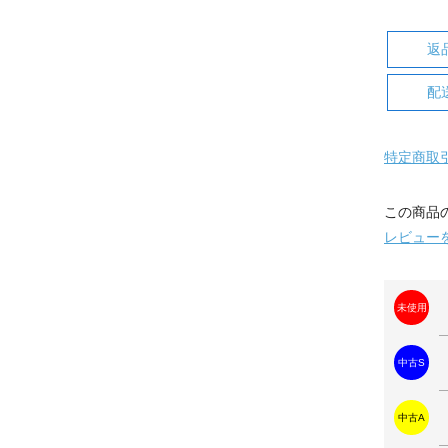
返
配
特定商取
この商品
レビュー
未使用
中古S
中古A