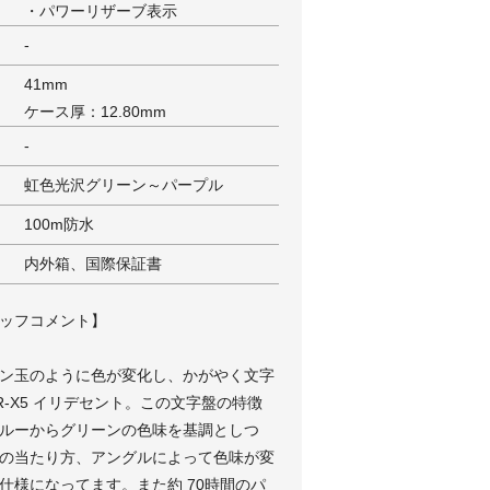
・パワーリザーブ表示
-
41mm
ケース厚：12.80mm
-
虹色光沢グリーン～パープル
100m防水
内外箱、国際保証書
ッフコメント】
ン玉のように色が変化し、かがやく文字
R-X5 イリデセント。この文字盤の特徴
ルーからグリーンの色味を基調としつ
の当たり方、アングルによって色味が変
仕様になってます。また約 70時間のパ