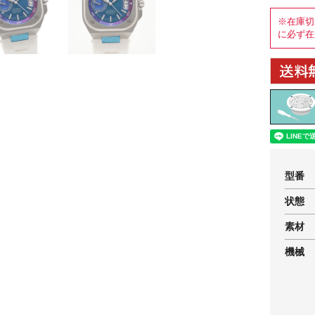
※在庫切
に必ず在
型番
状態
素材
機械