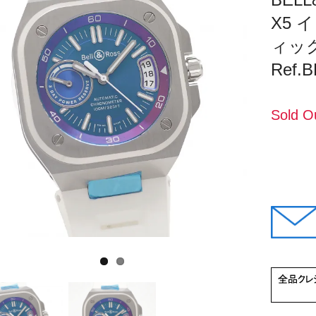
X5 
ィッ
Ref.
Sold O