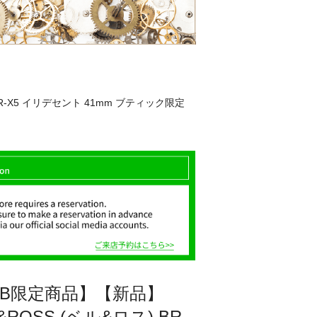
BR-X5 イリデセント 41mm ブティック限定
EB限定商品】【新品】
&ROSS (ベル&ロス) BR-