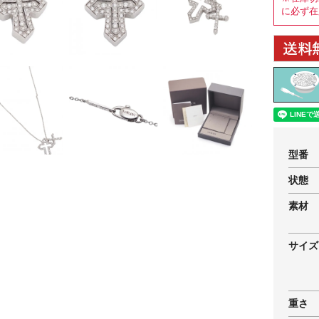
に必ず在
型番
状態
素材
サイズ
重さ