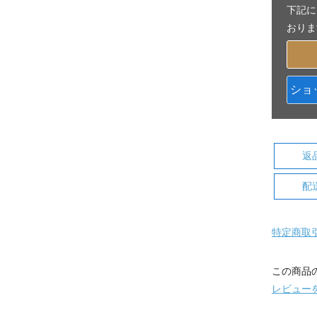
下記に
おりま
ショ
返
配
特定商取
この商品
レビュー