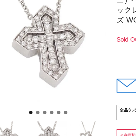
ック
ズ WG
Sold O
※在庫切