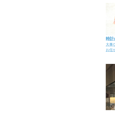
時計
大事
お任