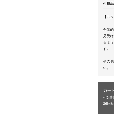
付属品
【スタ
全体的
見受け
るよう
す。
その他
い。
カー
≪分割
36回払