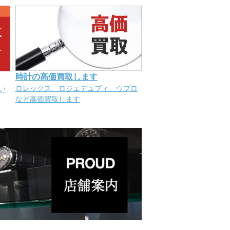
時計の高価買取します
ロレックス、ロジェデュブィ、ウブロ
い
など高価買取します