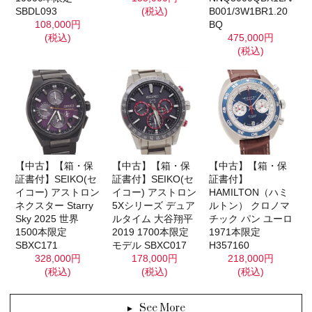
SBDL093
(税込)
B001/3W1BR1.20
108,000円
BQ
(税込)
475,000円
(税込)
【中古】【箱・保
【中古】【箱・保
【中古】【箱・保
証書付】SEIKO(セ
証書付】SEIKO(セ
証書付】
イコー) アストロン
イコー) アストロン
HAMILTON（ハミ
ネクスター Starry
5Xシリーズ デュア
ルトン） クロノマ
Sky 2025 世界
ルタイム 大谷翔平
チック パン ユーロ
1500本限定
2019 1700本限定
1971本限定
SBXC171
モデル SBXC017
H357160
328,000円
178,000円
218,000円
(税込)
(税込)
(税込)
See More