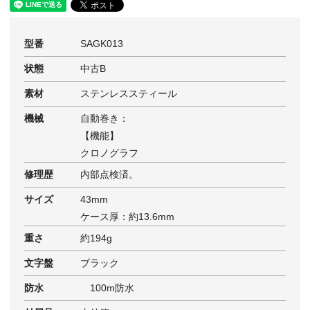
型番
SAGK013
状態
中古B
素材
ステンレススティール
機械
自動巻き：
【機能】
クロノグラフ
修理歴
内部点検済。
サイズ
43mm
ケース厚：約13.6mm
重さ
約194g
文字盤
ブラック
防水
100m防水