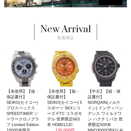
New Arrival
新着商品
【未使用】【箱・
【未使用】【箱・
【中古】【箱・保
保証書付】
保証書付】
証書付】
SEIKO(セイコー)
SEIKO(セイコー) 5
NORQAIN(ノルケ
プロスペックス
スポーツ SKXシリ
イン) インディペン
SPEEDTIMER ソ
ーズ FTC コラボモ
デンス ワイルドワ
ーラークロノグラ
デル 世界限定663
ン ハクナミパカ 世
フ Limited Edition
本 HDB012JC
界限定500本
10000本限定
135,000円
NNQ3000QBX1LA/