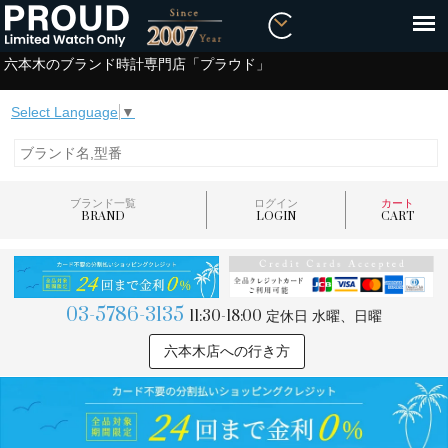
六本木のブランド時計専門店「プラウド」
Select Language
▼
ブランド一覧
ログイン
カート
BRAND
LOGIN
CART
03-5786-3135
11:30-18:00
定休日 水曜、日曜
六本木店への行き方