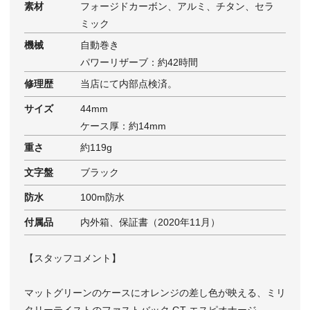
素材
フォージドカーボン、アルミ、チタン、セラ
ミック
機械
自動巻き
パワーリザーブ：約42時間
修理歴
当店にて内部点検済。
サイズ
44mm
ケース厚：約14mm
重さ
約119g
文字盤
ブラック
防水
100m防水
付属品
内外箱、保証書（2020年11月）
【スタッフコメント】
マットグリーンのケースにオレンジの差し色が映える、ミリ
タリーテイストのファストバック GT エスピオナージ。