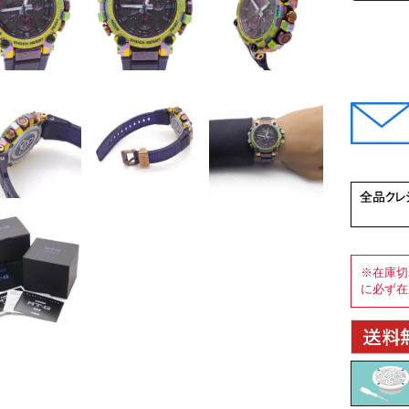
※在庫切
に必ず在