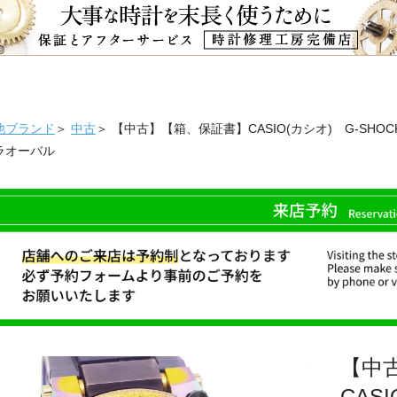
他ブランド
＞
中古
＞ 【中古】【箱、保証書】CASIO(カシオ) G-SHOCK 電
ラオーバル
【中
CAS