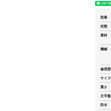
型番
状態
素材
機械
修理歴
サイズ
重さ
文字盤
防水