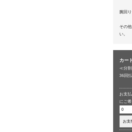
腕回り
その他
い。
カー
≪分割
36回払
お支払
にご希