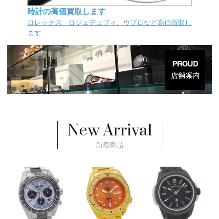
時計の高価買取します
ロレックス、ロジェデュブィ、ウブロなど高価買取し
ます
New Arrival
新着商品