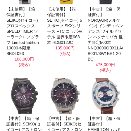
【未使用】【箱・
【未使用】【箱・
【中古】【箱・保
保証書付】
保証書付】
証書付】
SEIKO(セイコー)
SEIKO(セイコー) 5
NORQAIN(ノルケ
プロスペックス
スポーツ SKXシリ
イン) インディペン
SPEEDTIMER ソ
ーズ FTC コラボモ
デンス ワイルドワ
ーラークロノグラ
デル 世界限定663
ン ハクナミパカ 世
フ Limited Edition
本 HDB012JC
界限定500本
10000本限定
135,000円
NNQ3000QBX1LA/
SBDL093
(税込)
B001/3W1BR1.20
108,000円
BQ
(税込)
475,000円
(税込)
【中古】【箱・保
【中古】【箱・保
【中古】【箱・保
証書付】SEIKO(セ
証書付】SEIKO(セ
証書付】
イコー) アストロン
イコー) アストロン
HAMILTON（ハミ