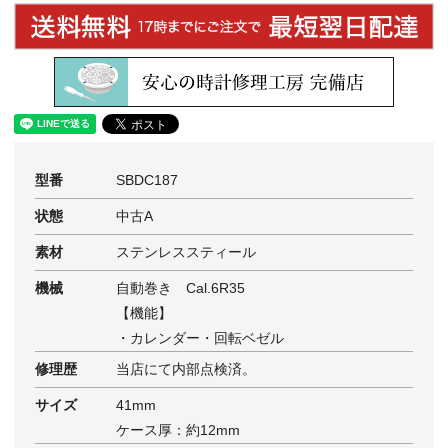
型番
SBDC187
状態
中古A
素材
ステンレススティール
機械
自動巻き Cal.6R35
【機能】
・カレンダー・回転ベゼル
修理歴
当店にて内部点検済。
サイズ
41mm
ケース厚：約12mm