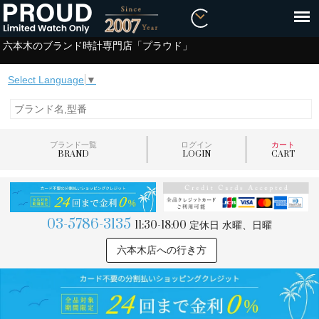
六本木のブランド時計専門店「プラウド」
Select Language
▼
ブランド一覧
ログイン
カート
BRAND
LOGIN
CART
03-5786-3135
11:30-18:00
定休日 水曜、日曜
六本木店への行き方