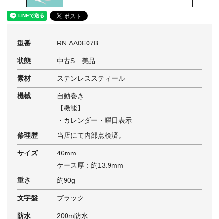
型番
RN-AA0E07B
状態
中古S 美品
素材
ステンレススティール
機械
自動巻き
【機能】
・カレンダー・曜日表示
修理歴
当店にて内部点検済。
サイズ
46mm
ケース厚：約13.9mm
重さ
約90g
文字盤
ブラック
防水
200m防水