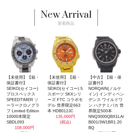
New Arrival
新着商品
【未使用】【箱・
【未使用】【箱・
【中古】【箱・保
保証書付】
保証書付】
証書付】
SEIKO(セイコー)
SEIKO(セイコー) 5
NORQAIN(ノルケ
プロスペックス
スポーツ SKXシリ
イン) インディペン
SPEEDTIMER ソ
ーズ FTC コラボモ
デンス ワイルドワ
ーラークロノグラ
デル 世界限定663
ン ハクナミパカ 世
フ Limited Edition
本 HDB012JC
界限定500本
10000本限定
135,000円
NNQ3000QBX1LA/
SBDL093
(税込)
B001/3W1BR1.20
108,000円
BQ