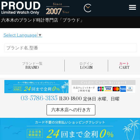
六本木のブランド時計専門店「プラウド」
Select Language
▼
ブランド一覧
ログイン
カート
BRAND
LOGIN
CART
03-5786-3135
11:30-18:00
定休日 水曜、日曜
六本木店への行き方