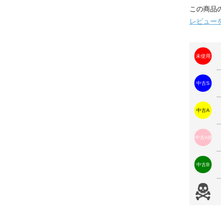
この商品
レビュー
未使用
中古S
中古A
中古AB
中古B