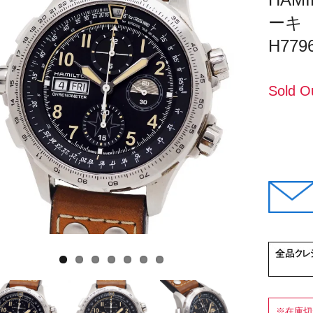
ーキ 
H779
Sold O
※在庫切