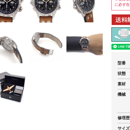
に必ず在
型番
状態
素材
機械
修理歴
サイズ