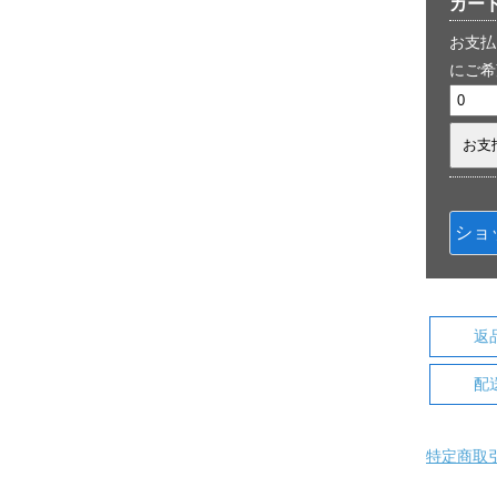
カー
お支払
にご希
ショ
返
配
特定商取