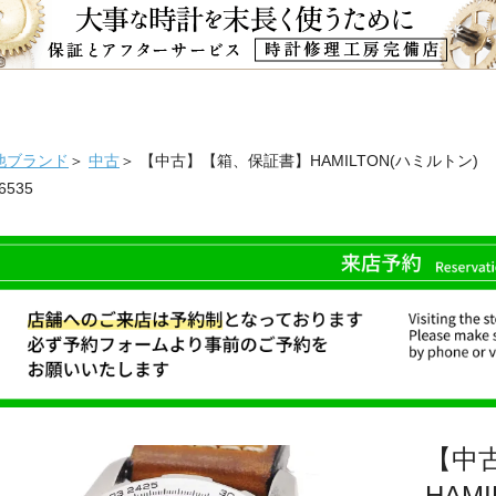
他ブランド
＞
中古
＞ 【中古】【箱、保証書】HAMILTON(ハミルトン) カ
6535
【中
HAM