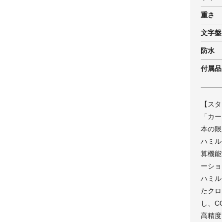
重さ
文字盤
防水
付属品
【スタ
「カー
本の限
ハミル
算機能
ーショ
ハミル
たクロ
し、C
高精度