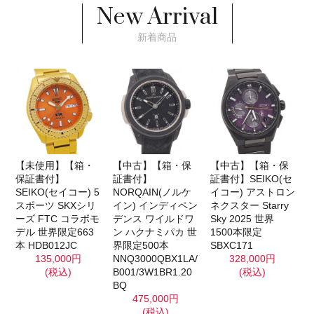
New Arrival
新着商品
【未使用】【箱・
【中古】【箱・保
【中古】【箱・保
保証書付】
証書付】
証書付】SEIKO(セ
SEIKO(セイコー) 5
NORQAIN(ノルケ
イコー) アストロン
スポーツ SKXシリ
イン) インディペン
ネクスター Starry
ーズ FTC コラボモ
デンス ワイルドワ
Sky 2025 世界
デル 世界限定663
ン ハクナミパカ 世
1500本限定
本 HDB012JC
界限定500本
SBXC171
135,000円
NNQ3000QBX1LA/
328,000円
(税込)
B001/3W1BR1.20
(税込)
BQ
475,000円
(税込)