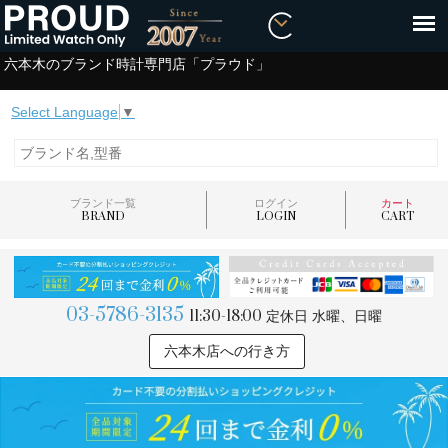
六本木のブランド時計専門店「プラウド」
Select Language
▼
ブランド一覧
ログイン
カート
BRAND
LOGIN
CART
03-5786-3135
11:30-18:00
定休日 水曜、日曜
六本木店への行き方