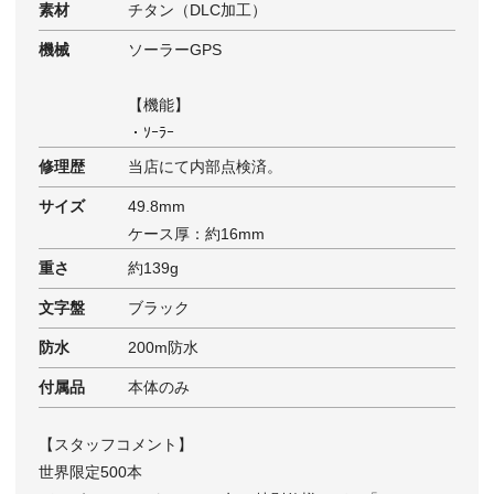
素材
チタン（DLC加工）
機械
ソーラーGPS
【機能】
・ｿｰﾗｰ
修理歴
当店にて内部点検済。
サイズ
49.8mm
ケース厚：約16mm
重さ
約139g
文字盤
ブラック
防水
200m防水
付属品
本体のみ
【スタッフコメント】
世界限定500本