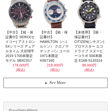
【未使用】【箱・
【中古】【箱・保
【中古】【箱・保
保証書付】
証書付】SEIKO(セ
証書付】
CITIZEN(シチズン)
イコー) アストロン
HAMILTON（ハミ
プロマスター エコ
5Xシリーズ デュア
ルトン） クロノマ
ドライブ スヌーピ
ルタイム 大谷翔平
チック パン ユーロ
ーコラボ 500本限
2019 1700本限定
1971本限定
定 E168-S120314
モデル SBXC017
H357160
98,000円
178,000円
218,000円
(税込)
(税込)
(税込)
See More
ProudSelectWatch