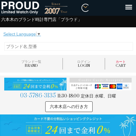
六本木のブランド時計専門店「プラウド」
Select Language
▼
ブランド一覧
ログイン
カート
BRAND
LOGIN
CART
03-5786-3135
11:30-18:00
定休日 水曜、日曜
六本木店への行き方