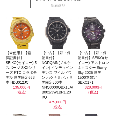
新着商品
【未使用】【箱・
【中古】【箱・保
【中古】【箱・保
保証書付】
証書付】
証書付】SEIKO(セ
SEIKO(セイコー) 5
NORQAIN(ノルケ
イコー) アストロン
スポーツ SKXシリ
イン) インディペン
ネクスター Starry
ーズ FTC コラボモ
デンス ワイルドワ
Sky 2025 世界
デル 世界限定663
ン ハクナミパカ 世
1500本限定
本 HDB012JC
界限定500本
SBXC171
135,000円
NNQ3000QBX1LA/
328,000円
(税込)
B001/3W1BR1.20
(税込)
BQ
475,000円
(税込)