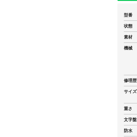
型番
状態
素材
機械
修理歴
サイズ
重さ
文字盤
防水