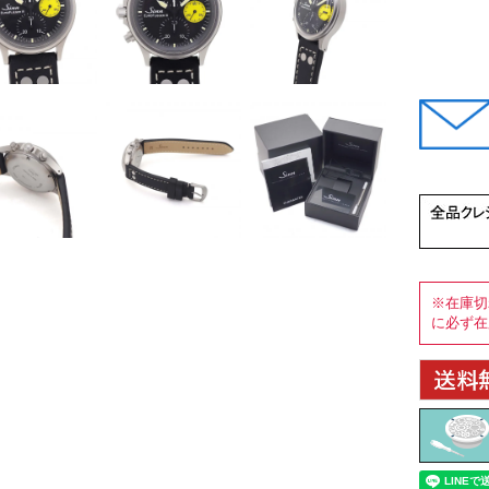
※在庫切
に必ず在