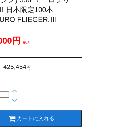
III 日本限定100本
EURO FLIEGER.Ⅲ
,000円
税込
425,454
：
円
カートに入れる