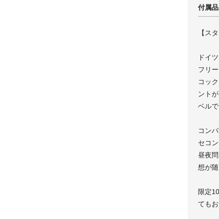
付属品
【スタ
ドイツ
フリー
コック
ントが
ベルで
コンパ
セコン
昼夜問
想が随
限定1
てもお