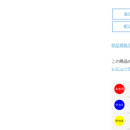
返
配
特定商取
この商品
レビュー
未使用
中古S
中古A