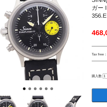
ガー 
356.
468
Tax free
購入数