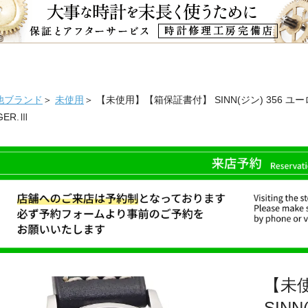
他ブランド
＞
未使用
＞ 【未使用】【箱保証書付】 SINN(ジン) 356 ユーロ
GER.Ⅲ
【未
SIN