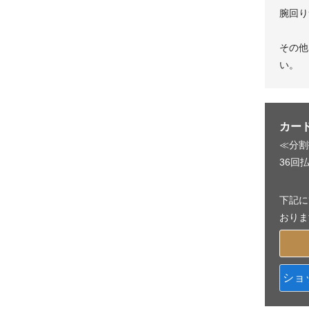
腕回り
その他
い。
カー
≪分割
36回払
下記に
おりま
ショ