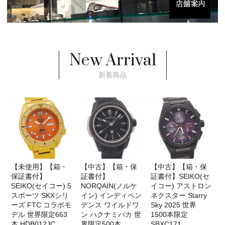
New Arrival
新着商品
【未使用】【箱・
【中古】【箱・保
【中古】【箱・保
保証書付】
証書付】
証書付】SEIKO(セ
SEIKO(セイコー) 5
NORQAIN(ノルケ
イコー) アストロン
スポーツ SKXシリ
イン) インディペン
ネクスター Starry
ーズ FTC コラボモ
デンス ワイルドワ
Sky 2025 世界
デル 世界限定663
ン ハクナミパカ 世
1500本限定
本 HDB012JC
界限定500本
SBXC171