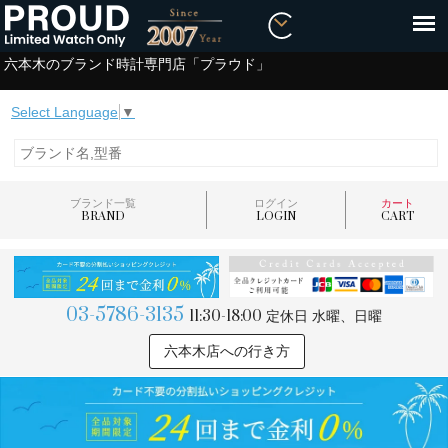
六本木のブランド時計専門店「プラウド」
Select Language
▼
ブランド一覧
ログイン
カート
BRAND
LOGIN
CART
03-5786-3135
11:30-18:00
定休日 水曜、日曜
六本木店への行き方