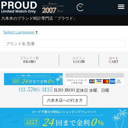
六本木のブランド時計専門店「プラウド」
Select Language
▼
ブランド一覧
ログイン
カート
BRAND
LOGIN
CART
03-5786-3135
11:30-18:00
定休日 水曜、日曜
六本木店への行き方