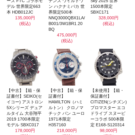
ーズ FTC コラボモ
デンス ワイルドワ
Sky 2025 世界
デル 世界限定663
ン ハクナミパカ 世
1500本限定
本 HDB012JC
界限定500本
SBXC171
135,000円
NNQ3000QBX1LA/
328,000円
(税込)
B001/3W1BR1.20
(税込)
BQ
475,000円
(税込)
【未使用】【箱・
【中古】【箱・保
【中古】【箱・保
保証書付】
証書付】SEIKO(セ
証書付】
CITIZEN(シチズン)
イコー) アストロン
HAMILTON（ハミ
プロマスター エコ
5Xシリーズ デュア
ルトン） クロノマ
ドライブ スヌーピ
ルタイム 大谷翔平
チック パン ユーロ
ーコラボ 500本限
2019 1700本限定
1971本限定
定 E168-S120314
モデル SBXC017
H357160
98,000円
178,000円
218,000円