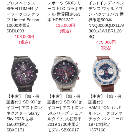
プロスペックス
スポーツ SKXシリ
イン) インディペン
SPEEDTIMER ソ
ーズ FTC コラボモ
デンス ワイルドワ
ーラークロノグラ
デル 世界限定663
ン ハクナミパカ 世
フ Limited Edition
本 HDB012JC
界限定500本
10000本限定
135,000円
NNQ3000QBX1LA/
SBDL093
(税込)
B001/3W1BR1.20
108,000円
BQ
(税込)
475,000円
(税込)
【中古】【箱・保
【中古】【箱・保
【中古】【箱・保
証書付】SEIKO(セ
証書付】SEIKO(セ
証書付】
イコー) アストロン
イコー) アストロン
HAMILTON（ハミ
ネクスター Starry
5Xシリーズ デュア
ルトン） クロノマ
Sky 2025 世界
ルタイム 大谷翔平
チック パン ユーロ
1500本限定
2019 1700本限定
1971本限定
SBXC171
モデル SBXC017
H357160