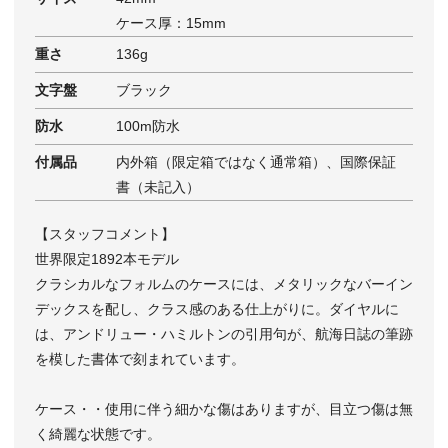
ケース厚：15mm
重さ
136g
文字盤
ブラック
防水
100m防水
付属品
内外箱（限定箱ではなく通常箱）、国際保証
書（未記入）
【スタッフコメント】
世界限定1892本モデル
クラシカルなフォルムのケースには、メタリックなバーイン
デックスを配し、クラス感のある仕上がりに。ダイヤルに
は、アンドリュー・ハミルトンの引用句が、航海日誌の筆跡
を模した書体で刻まれています。
ケース・・使用に伴う細かな傷はありますが、目立つ傷は無
く綺麗な状態です。