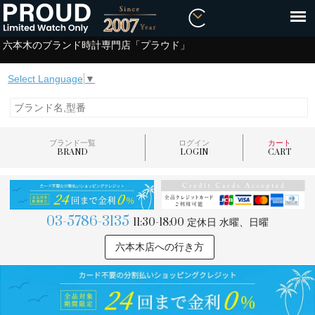
六本木のブランド時計専門店「プラウド」
Select Language
▼
ブランド一覧
ログイン
カート
BRAND
LOGIN
CART
03-5786-3135
11:30-18:00
定休日 水曜、日曜
六本木店への行き方