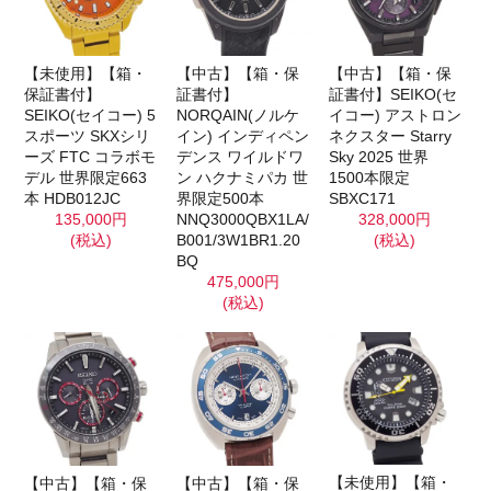
【未使用】【箱・
【中古】【箱・保
【中古】【箱・保
保証書付】
証書付】
証書付】SEIKO(セ
SEIKO(セイコー) 5
NORQAIN(ノルケ
イコー) アストロン
スポーツ SKXシリ
イン) インディペン
ネクスター Starry
ーズ FTC コラボモ
デンス ワイルドワ
Sky 2025 世界
デル 世界限定663
ン ハクナミパカ 世
1500本限定
本 HDB012JC
界限定500本
SBXC171
135,000円
NNQ3000QBX1LA/
328,000円
(税込)
B001/3W1BR1.20
(税込)
BQ
475,000円
(税込)
【未使用】【箱・
【中古】【箱・保
【中古】【箱・保