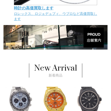
時計の高価買取します
ロレックス、ロジェデュブィ、ウブロなど高価買取し
ます
New Arrival
新着商品