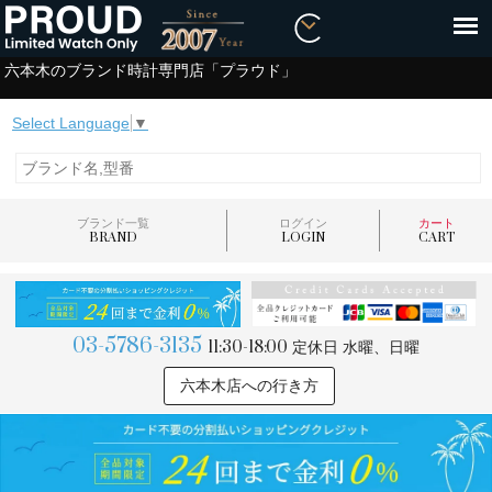
六本木のブランド時計専門店「プラウド」
Select Language
▼
ブランド一覧
ログイン
カート
BRAND
LOGIN
CART
03-5786-3135
11:30-18:00
定休日 水曜、日曜
六本木店への行き方