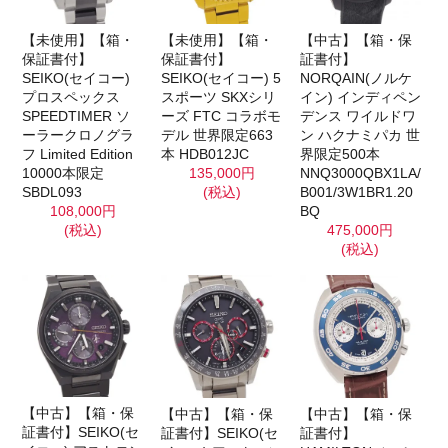
【未使用】【箱・
【未使用】【箱・
【中古】【箱・保
保証書付】
保証書付】
証書付】
SEIKO(セイコー)
SEIKO(セイコー) 5
NORQAIN(ノルケ
プロスペックス
スポーツ SKXシリ
イン) インディペン
SPEEDTIMER ソ
ーズ FTC コラボモ
デンス ワイルドワ
ーラークロノグラ
デル 世界限定663
ン ハクナミパカ 世
フ Limited Edition
本 HDB012JC
界限定500本
10000本限定
135,000円
NNQ3000QBX1LA/
SBDL093
(税込)
B001/3W1BR1.20
108,000円
BQ
(税込)
475,000円
(税込)
【中古】【箱・保
【中古】【箱・保
【中古】【箱・保
証書付】SEIKO(セ
証書付】SEIKO(セ
証書付】