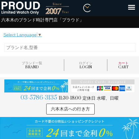
六本木のブランド時計専門店「プラウド」
Select Language
▼
ブランド一覧
ログイン
カート
BRAND
LOGIN
CART
03-5786-3135
11:30-18:00
定休日 水曜、日曜
六本木店への行き方