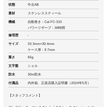
状態
中古AB
素材
ステンレススティール
機械
自動巻き：Cal.FC-310
パワーリザーブ：38時間
修理歴
-
サイズ
33.3mm×30.4mm
ケース厚：9.7mm
重さ
65g
文字盤
シェル
防水
30m防水
付属品
内外箱、正規店購入証明書（2024年5月）
【スタッフコメント】