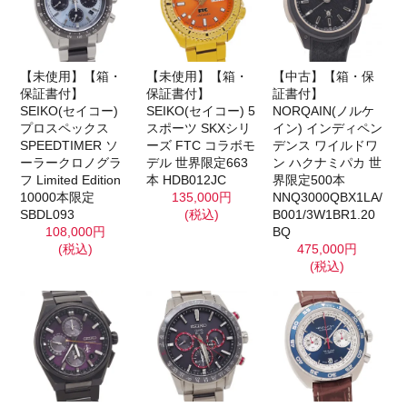
【未使用】【箱・
【未使用】【箱・
【中古】【箱・保
保証書付】
保証書付】
証書付】
SEIKO(セイコー)
SEIKO(セイコー) 5
NORQAIN(ノルケ
プロスペックス
スポーツ SKXシリ
イン) インディペン
SPEEDTIMER ソ
ーズ FTC コラボモ
デンス ワイルドワ
ーラークロノグラ
デル 世界限定663
ン ハクナミパカ 世
フ Limited Edition
本 HDB012JC
界限定500本
10000本限定
135,000円
NNQ3000QBX1LA/
SBDL093
(税込)
B001/3W1BR1.20
108,000円
BQ
(税込)
475,000円
(税込)