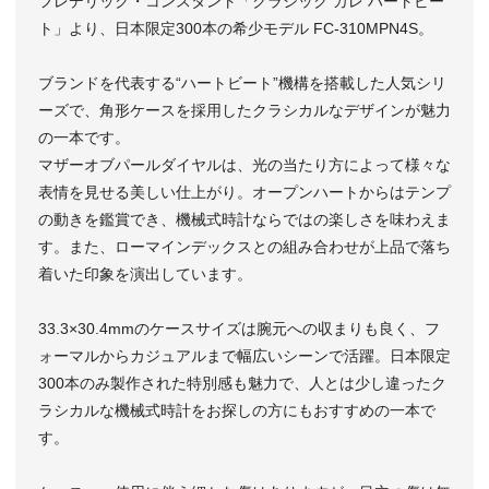
フレデリック・コンスタント「クラシック カレ ハートビー
ト」より、日本限定300本の希少モデル FC-310MPN4S。
ブランドを代表する“ハートビート”機構を搭載した人気シリ
ーズで、角形ケースを採用したクラシカルなデザインが魅力
の一本です。
マザーオブパールダイヤルは、光の当たり方によって様々な
表情を見せる美しい仕上がり。オープンハートからはテンプ
の動きを鑑賞でき、機械式時計ならではの楽しさを味わえま
す。また、ローマインデックスとの組み合わせが上品で落ち
着いた印象を演出しています。
33.3×30.4mmのケースサイズは腕元への収まりも良く、フ
ォーマルからカジュアルまで幅広いシーンで活躍。日本限定
300本のみ製作された特別感も魅力で、人とは少し違ったク
ラシカルな機械式時計をお探しの方にもおすすめの一本で
す。