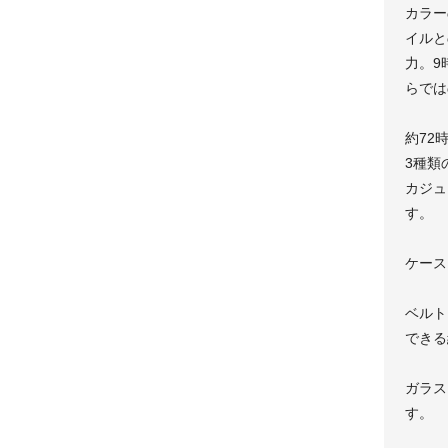
カラー
イルと
力。9
らでは
約72
3種類
カジュ
す。
ケース
ベルト
できる
ガラス
す。