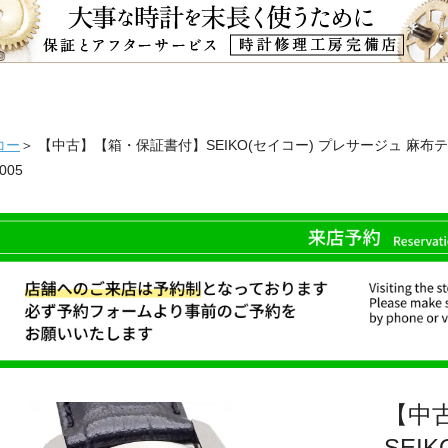
コー
＞ 【中古】【箱・保証書付】SEIKO(セイコー) プレサージュ 麻布
005
【中
SEI