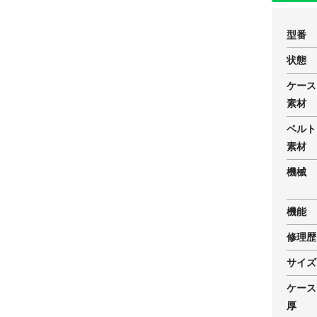
型番
状態
ケース
素材
ベルト
素材
機械
機能
修理歴
サイズ
ケース
厚