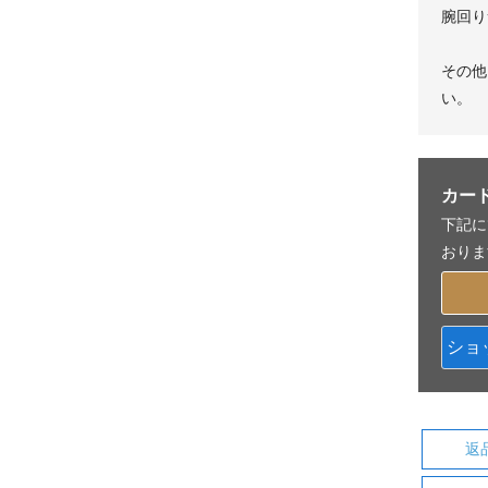
腕回り
その他
い。
カー
下記に
おりま
ショ
返