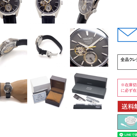
※在庫切
に必ず在