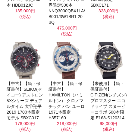
本 HDB012JC
界限定500本
SBXC171
135,000円
NNQ3000QBX1LA/
328,000円
(税込)
B001/3W1BR1.20
(税込)
BQ
475,000円
(税込)
【未使用】【箱・
【中古】【箱・保
【中古】【箱・保
保証書付】
証書付】SEIKO(セ
証書付】
CITIZEN(シチズン)
イコー) アストロン
HAMILTON（ハミ
プロマスター エコ
5Xシリーズ デュア
ルトン） クロノマ
ドライブ スヌーピ
ルタイム 大谷翔平
チック パン ユーロ
ーコラボ 500本限
2019 1700本限定
1971本限定
定 E168-S120314
モデル SBXC017
H357160
98,000円
178,000円
218,000円
(税込)
(税込)
(税込)