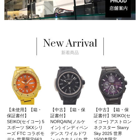
New Arrival
新着商品
【未使用】【箱・
【中古】【箱・保
【中古】【箱・保
保証書付】
証書付】
証書付】SEIKO(セ
SEIKO(セイコー) 5
NORQAIN(ノルケ
イコー) アストロン
スポーツ SKXシリ
イン) インディペン
ネクスター Starry
ーズ FTC コラボモ
デンス ワイルドワ
Sky 2025 世界
デル 世界限定663
ン ハクナミパカ 世
1500本限定