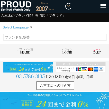
六本木のブランド時計専門店「プラウド」
Select Language
▼
ブランド一覧
ログイン
カート
BRAND
LOGIN
CART
03-5786-3135
11:30-18:00
定休日 水曜、日曜
六本木店への行き方