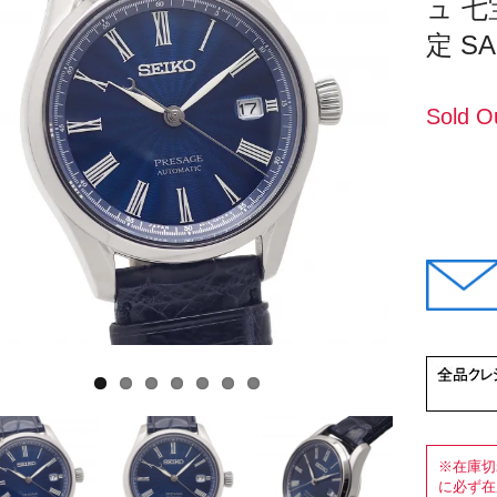
ュ 七
定 SA
Sold O
※在庫切
に必ず在