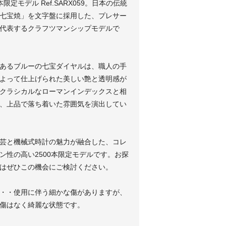
0本限定モデル Ref.SARX059。日本の伝統
七宝焼」を文字盤に採用した、プレサー
代表するクラフツマンシップモデルで
あるブルーの七宝ダイヤルは、職人の手
よって仕上げられた美しい艶と透明感が
クラシカルなローマンインデックスと相
、上品で落ち着いた雰囲気を演出してい
芸と機械式時計の魅力が融合した、コレ
ン性の高い2500本限定モデルです。お探
はぜひこの機会にご検討ください。
・・使用に伴う細かな傷がありますが、
傷はなく綺麗な状態です。