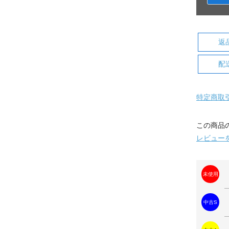
返
配
特定商取
この商品
レビュー
未使用
中古S