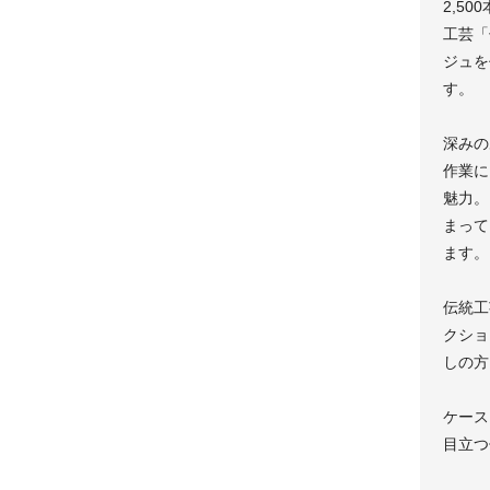
2,50
工芸「
ジュを
す。
深みの
作業に
魅力。
まって
ます。
伝統工
クショ
しの方
ケース
目立つ