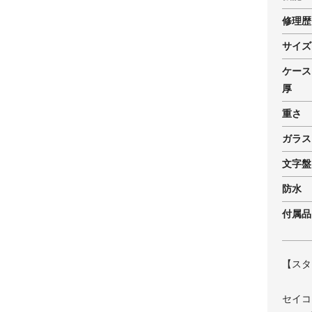
修理歴
サイズ
ケース
厚
重さ
ガラス
文字盤
防水
付属品
【スタ
セイコ