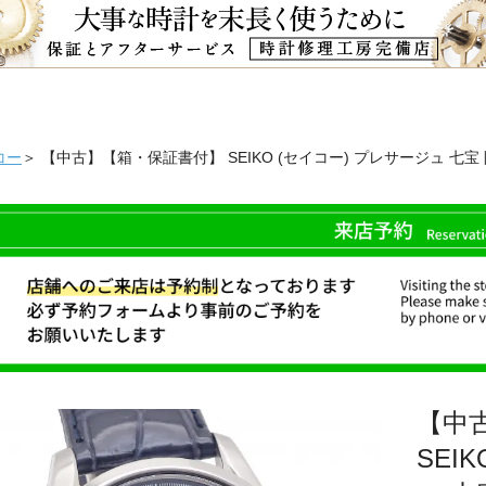
コー
＞ 【中古】【箱・保証書付】 SEIKO (セイコー) プレサージュ 七宝 限
【中
SEI