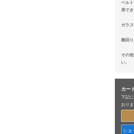
ベルト
用でき
ガラス
腕回り
その他
い。
カー
下記に
おりま
ショ