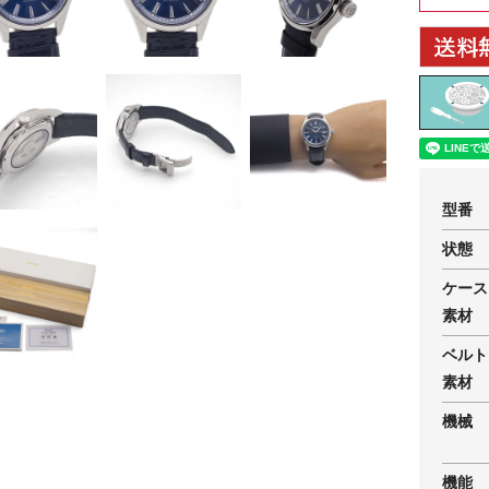
型番
状態
ケース
素材
ベルト
素材
機械
機能