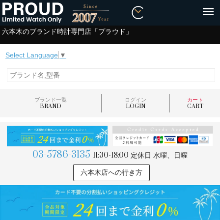
六本木のブランド時計専門店「プラウド」
Select Language
▼
ブランド一覧
ログイン
カート
BRAND
LOGIN
CART
03-5786-3135
11:30-18:00
定休日 水曜、日曜
六本木店への行き方