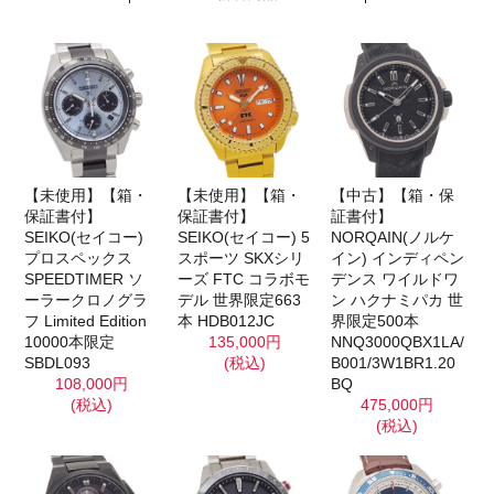
【未使用】【箱・
【未使用】【箱・
【中古】【箱・保
保証書付】
保証書付】
証書付】
SEIKO(セイコー)
SEIKO(セイコー) 5
NORQAIN(ノルケ
プロスペックス
スポーツ SKXシリ
イン) インディペン
SPEEDTIMER ソ
ーズ FTC コラボモ
デンス ワイルドワ
ーラークロノグラ
デル 世界限定663
ン ハクナミパカ 世
フ Limited Edition
本 HDB012JC
界限定500本
10000本限定
135,000円
NNQ3000QBX1LA/
SBDL093
(税込)
B001/3W1BR1.20
108,000円
BQ
(税込)
475,000円
(税込)